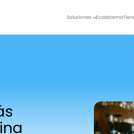
Soluciones
Ecosistema
Tien
ás
cina