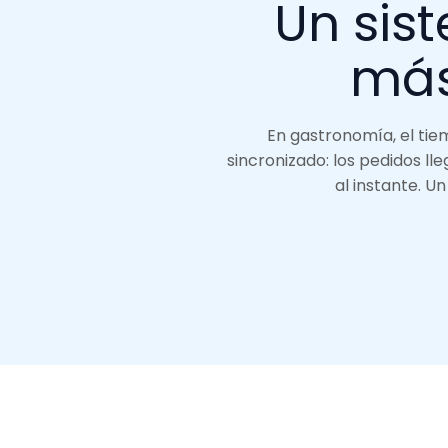
Un sis
más
En gastronomía, el tiem
sincronizado: los pedidos ll
al instante. U