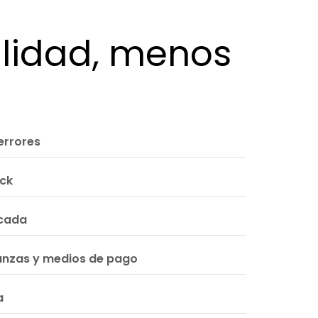
lidad, menos
 errores
ock
icada
anzas y medios de pago
a